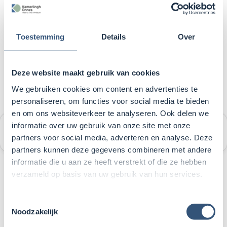
Toestemming
Details
Over
Deze website maakt gebruik van cookies
We gebruiken cookies om content en advertenties te
personaliseren, om functies voor social media te bieden
en om ons websiteverkeer te analyseren. Ook delen we
informatie over uw gebruik van onze site met onze
Groepsvorming, Identiteit en PestPreventie
(GRIPP)
partners voor social media, adverteren en analyse. Deze
partners kunnen deze gegevens combineren met andere
informatie die u aan ze heeft verstrekt of die ze hebben
verzameld op basis van uw gebruik van hun services.
Wat wil je later doen?
Toestemmingsselectie
Noodzakelijk
Loopbaanoriëntatie en -begeleiding (LOB) loopt