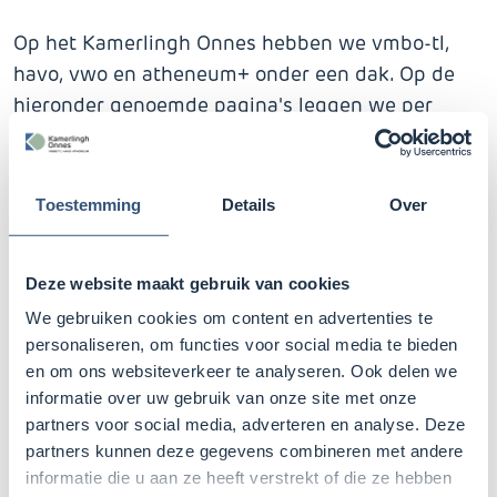
Op het Kamerlingh Onnes hebben we vmbo-tl,
havo, vwo en atheneum+ onder een dak. Op de
hieronder genoemde pagina's leggen we per
niveau uit hoe het werkt bij ons op school. Heb je
niet gevonden wat je zoekt? Kijk dan
in de
schoolgids
.
Toestemming
Details
Over
Vmbo-tl
Havo
Vwo
Deze website maakt gebruik van cookies
We gebruiken cookies om content en advertenties te
personaliseren, om functies voor social media te bieden
en om ons websiteverkeer te analyseren. Ook delen we
Verder bieden we al onze leerlingen veel
informatie over uw gebruik van onze site met onze
interessante, nuttige en mooie lesinhoud. Waar je
partners voor social media, adverteren en analyse. Deze
talent ook ligt, bij ons kun je er wat mee. En ben
partners kunnen deze gegevens combineren met andere
je nog op zoek naar wat je leuk, interessant en
informatie die u aan ze heeft verstrekt of die ze hebben