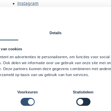
Instagram
Details
Kenmerken
 van cookies
ent en advertenties te personaliseren, om functies voor social
Brinnummer Kamer
. Ook delen we informatie over uw gebruik van onze site met on
e. Deze partners kunnen deze gegevens combineren met andere i
KvK Openbaar Ond
erzameld op basis van uw gebruik van hun services.
Onderdeel van:
Op
loemendal
Voorkeuren
Statistieken