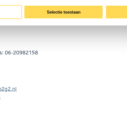
Selectie toestaan
es: 06-20982158
2g2.nl
s