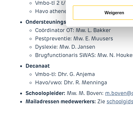
Vmbo-tl 2 t/m 4: Dhr. E. van Dok
Havo atheneum 3 t/m 6: Dhr. M. Huls
Weigeren
Ondersteuningsteam (OT)
Coördinator OT: Mw. L. Bakker
Pestpreventie: Mw. E. Muusers
Dyslexie: Mw. D. Jansen
Brugfunctionaris SWAS: Mw. N. Houk
Decanaat
Vmbo-tl: Dhr. G. Anjema
Havo/vwo: Dhr. R. Menninga
Schoolopleider:
Mw. M. Boven:
m.boven@o
Mailadressen medewerkers:
Zie
schoolgid