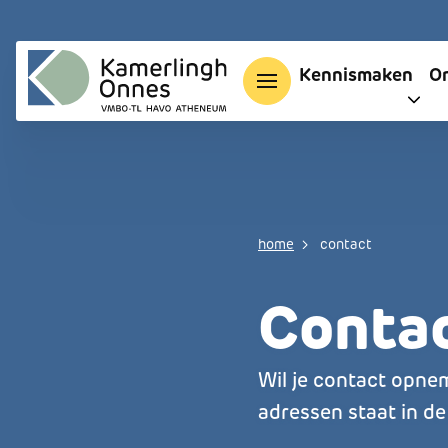
Overslaan en naar de inhoud gaan
Main nav
Kennismaken
O
Kruimelpa
home
contact
Conta
Wil je contact opnem
adressen staat in d