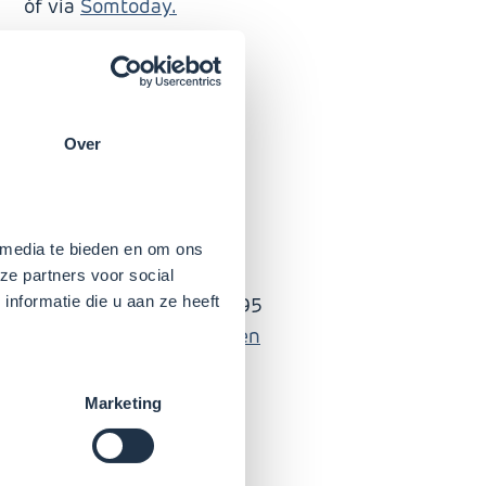
óf via
Somtoday.
Over
 media te bieden en om ons
lingh Onnes: 13ZU-00
ze partners voor social
nformatie die u aan ze heeft
erwijs Groningen: 01166995
enbaar Onderwijs Groningen
Marketing