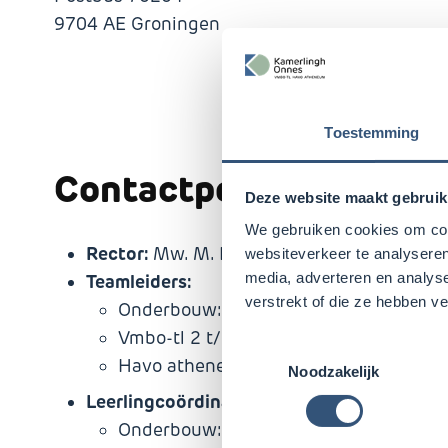
9704 AE Groningen
Toestemming
Contactpersonen
Deze website maakt gebruik
We gebruiken cookies om cont
Rector:
Mw. M. Bos
websiteverkeer te analyseren
media, adverteren en analys
Teamleiders:
verstrekt of die ze hebben v
Onderbouw: Mw. H. Bakker
Vmbo-tl 2 t/m 4: Dhr. J. van der Boon
Toestemmingsselectie
Havo atheneum 4 t/m 6: Mw. H. ten B
Noodzakelijk
Leerlingcoördinatoren:
Onderbouw: Mw. M. Luth