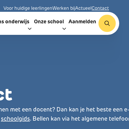
Secondary navigation
Voor huidige leerlingen
Werken bij
Actueel
Contact
igation
ns onderwijs
Onze school
Aanmelden
d
ct
en met een docent? Dan kan je het beste een e-m
e
schoolgids
. Bellen kan via het algemene telef