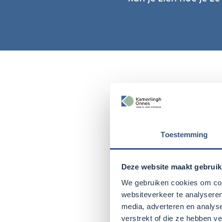
Klachtenre
Toestemming
Het Kamerlingh Onnes 
organisatie geldt één 
Deze website maakt gebruik
de stichting voor de u
We gebruiken cookies om cont
websiteverkeer te analyseren
media, adverteren en analys
verstrekt of die ze hebben v