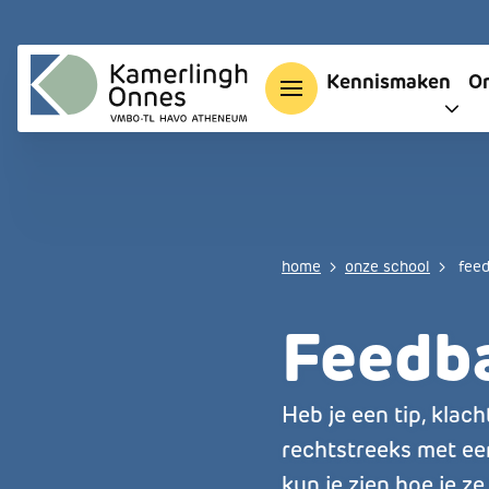
Overslaan en naar de inhoud gaan
Main nav
Kennismaken
O
Kruimelpa
home
onze school
feed
Feedba
Heb je een tip, kla
rechtstreeks met ee
kun je zien hoe je z