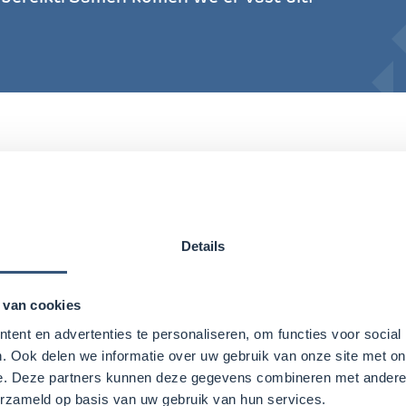
geling
Details
valt onder de stichting Openbaar Onderwijs Gronin
aanpak voor feedback en klachten voor alle scholen. 
 van cookies
itleg over
de
klachtenregeling
.
ent en advertenties te personaliseren, om functies voor social
. Ook delen we informatie over uw gebruik van onze site met on
e. Deze partners kunnen deze gegevens combineren met andere i
erzameld op basis van uw gebruik van hun services.