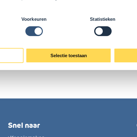
j beslissing over overgang
Voorkeuren
Statistieken
 diens ouders/verzorgers bezwaar tegen een besluit 
g? Lees dan het document
Procedure aanvragen bez
eer en hoe bezwaar kan indienen.
Selectie toestaan
Snel naar