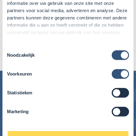
informatie over uw gebruik van onze site met onze
partners voor social media, adverteren en analyse. Deze
partners kunnen deze gegevens combineren met andere
informatie die u aan ze heeft verstrekt of die ze hebben
Deel deze pagina op Facebook
verzameld op basis van uw gebruik van hun services.
Deel deze pagina op LinkedIn
Deel deze pagina
Deel deze pagina op WhatsAp
Toestemmingsselectie
Deel deze pagina op E-mail
Noodzakelijk
Voorkeuren
Statistieken
Marketing
Kamerlingh Onnes is binnen Openbaar Onderwijs
Groningen onderdeel van Reitdiep College, school