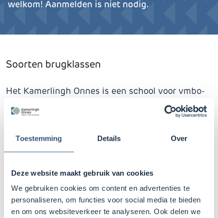
welkom! Aanmelden is niet nodig.
Soorten brugklassen
Het Kamerlingh Onnes is een school voor vmbo-
tl, havo atheneum. We bieden in de brugklassen
de volgende klassen aan:
Toestemming
Details
Over
vmbo-tl/havo
(dakpanklassen met vmbo-tl,
vmbo-tl/havo of havo advies)
Deze website maakt gebruik van cookies
havo/atheneum
(dakpanklassen met havo,
havo/vwo of vwo advies)
We gebruiken cookies om content en advertenties te
personaliseren, om functies voor social media te bieden
atheneum+
(voor leerlingen met een vwo-plus
en om ons websiteverkeer te analyseren. Ook delen we
advies)