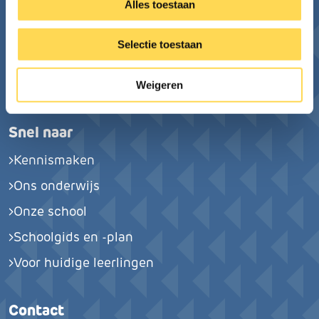
Alles toestaan
voor atheneum, havo, mavo, vbo, lwoo
Volg ons
Selectie toestaan
Facebook
Instagram
Weigeren
Snel naar
Kennismaken
Ons onderwijs
Onze school
Schoolgids en -plan
Voor huidige leerlingen
Contact